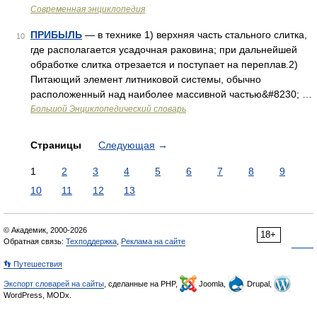
Современная энциклопедия
ПРИБЫЛЬ
— в технике 1) верхняя часть стального слитка,
10
где располагается усадочная раковина; при дальнейшей
обработке слитка отрезается и поступает на переплав.2)
Питающий элемент литниковой системы, обычно
расположенный над наиболее массивной частью&#8230; …
Большой Энциклопедический словарь
Страницы
Следующая
→
1
2
3
4
5
6
7
8
9
10
11
12
13
© Академик, 2000-2026
18+
Обратная связь:
Техподдержка
,
Реклама на сайте
👣 Путешествия
Экспорт словарей на сайты
, сделанные на PHP,
Joomla,
Drupal,
WordPress, MODx.