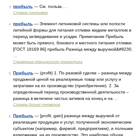
прибыль
— См. польза …
3
Словарь синонимов
прибыль
— Элемент литниковой системы или полости
4
литейной формы для питания отливки жидким металлом в
период затвердевания и усадки. Примечание Прибыль
может быть прямого, бокового и местного питания отливки.
[ГОСТ 18169 86] прибыль Разница между выручкой&#8230;
…
Справочник технического переводчика
Прибыль
— (profit) 1. По разовой сделке – разница между
5
продажной ценой на реализуемые товар или услугу и
затратами на их производство (приобретение). 2. За
определенный период производственной деятельности –
разница в величине чистых активов на конец и на …
Словарь бизнес-терминов
Прибыль
— [profit, gain] разница между выручкой от
6
реализации продукции и услуг, полученной экономическим
субъектом (например, фирмой, предприятием), и полными
издержками на их производство. Это наиболее общее